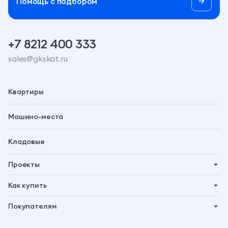
Помощь c подбором
+7 8212 400 333
sales@gkskat.ru
Квартиры
Машино-места
Кладовые
Проекты
Планета 9
Как купить
Символ
Ипотека
Покупателям
Бьярма
Трейд-ин
Акции
Талун