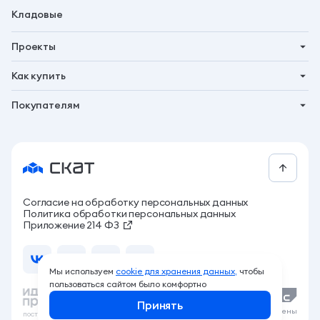
Кладовые
Проекты
Планета 9
Как купить
Символ
Ипотека
Покупателям
Бьярма
Трейд-ин
Акции
Талун
Господдержка
Новости
Рассрочка
Контакты
За свои
СКАТ бонус
Согласие на обработку персональных данных
Программа привилегий
Политика обработки персональных данных
Архитектура жизни
Приложение 214 ФЗ
Компания
Live стройка
Мы используем
cookie для хранения данных,
чтобы
Документы
пользоваться сайтом было комфортно
Принять
Карьера
© ГКС, 2026. Все права защищены
построили сайт