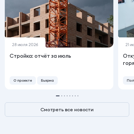
28 июля 2026
21 и
Стройка: отчёт за июль
Отк
гор
О проекте
Бьярма
Пол
Смотреть все новости