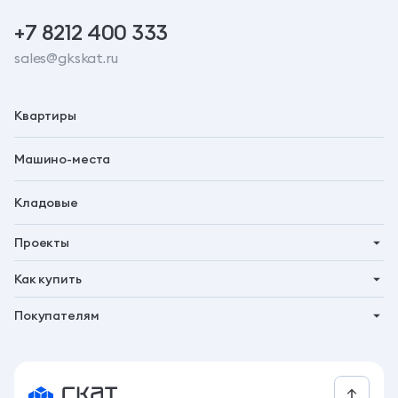
+7 8212 400 333
sales@gkskat.ru
Квартиры
Машино-места
Кладовые
Проекты
Планета 9
Как купить
Символ
Ипотека
Покупателям
Бьярма
Трейд-ин
Акции
Талун
Господдержка
Новости
Рассрочка
Контакты