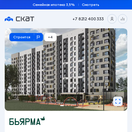
Семейная ипотека 3,5%
Смотреть
О проекте
+7 8212 400 333
Генплан
Проект
Бьярма. Новостройки Сыктывкара - СКАТ
Строится
+4
Особенности
Планировки
Ипотека
Вид квартир
Ход строительства
16 кладовых