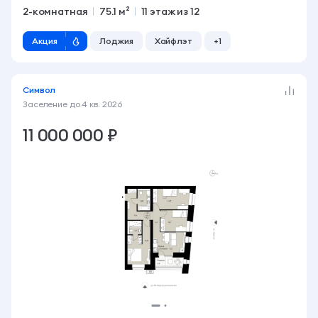
2-комнатная
75.1 м²
11 этаж из 12
Акция
Лоджия
Хайфлэт
+1
Символ
Заселение до
4 кв. 2026
11 000 000 ₽