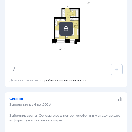
1-комнатная
34.9 м²
3 этаж из 12
+7
Акция
Семейная ипотека 6%
Даю согласие на
обработку личных данных.
Символ
Заселение до
4 кв. 2026
9 990 000 ₽
Забронирована. Оставьте ваш номер телефона и менеджер даст
информацию по этой квартире.