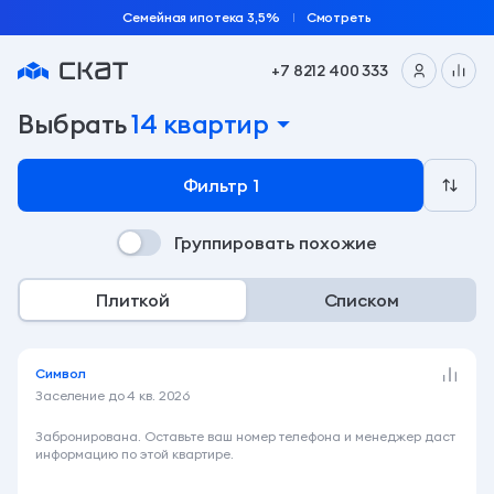
Семейная ипотека 3,5%
Смотреть
+7 8212 400 333
Подобрать квартиру по параметрам на сайте заст
Выбрать
14 квартир
Фильтр
1
Группировать похожие
Плиткой
Списком
Символ
Заселение до
4 кв. 2026
6 030 000 ₽
Забронирована. Оставьте ваш номер телефона и менеджер даст
информацию по этой квартире.