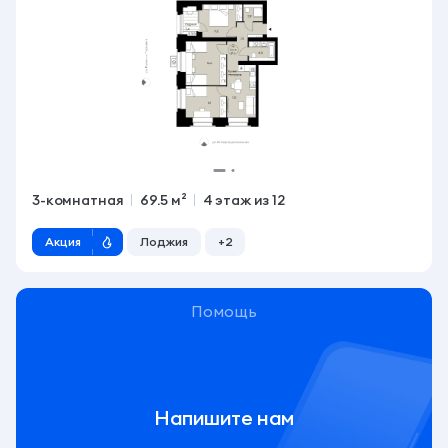
3-комнатная
69.5 м²
4 этаж из 12
Акция
Лоджия
+2
Помощь
Напишите нам