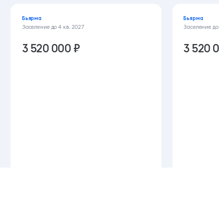
Бьярма
Бьярма
Заселение до
4 кв. 2027
Заселение д
3 520 000 ₽
3 520 
Студия
28.6 м²
11 этаж из 12
Студия
2