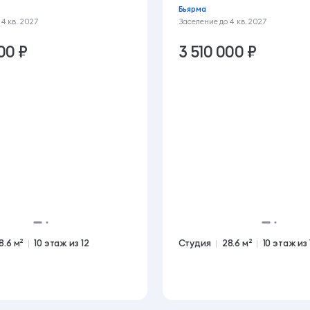
Бьярма
о
4 кв. 2027
Заселение до
4 кв. 2027
00 ₽
3 510 000 ₽
8.6 м²
10 этаж из 12
Студия
28.6 м²
10 этаж из 