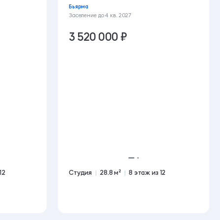
Бьярма
Заселение до
4 кв. 2027
3 520 000 ₽
12
Студия
28.8 м²
8 этаж из 12