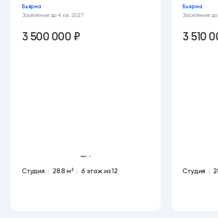
Бьярма
Бьярма
Заселение до
4 кв. 2027
Заселение д
3 500 000 ₽
3 510 0
Студия
28.8 м²
6 этаж из 12
Студия
2