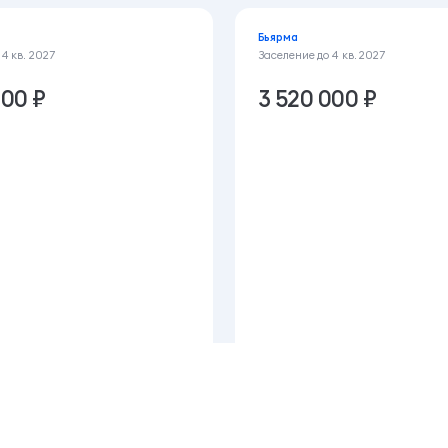
Бьярма
о
4 кв. 2027
Заселение до
4 кв. 2027
000 ₽
3 520 000 ₽
cookie для хранения данных,
Принять
8.8 м²
8 этаж из 12
Студия
28.6 м²
11 этаж из 