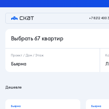
+7 8212 400 
Подобрать квартиру по параметрам на сайте зас
Выбрать
67 квартир
Проект / Дом / Этаж
К
Бьярма
Л
Дешевле
Бьярма
Бьярма