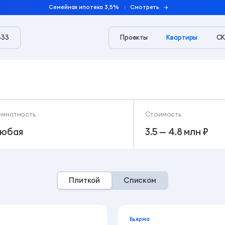
Семейная ипотека 3,5%
Смотреть
333
Проекты
Квартиры
СК
тройщика СКАТ
омнатность
Стоимость
юбая
3.5 — 4.8 млн ₽
Плиткой
Списком
Бьярма