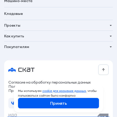
Машино-места
Кладовые
Проекты
Планета 9
Как купить
Символ
Ипотека
Покупателям
Бьярма
Трейд-ин
Акции
Талун
Господдержка
Новости
Рассрочка
Контакты
За свои
СКАТ бонус
Согласие на обработку персональных данных
Программа привилегий
Политика обработки персональных данных
Архитектура жизни
Приложение 214 ФЗ
Мы используем
cookie для хранения данных,
чтобы
пользоваться сайтом было комфортно
Компания
Принять
Live стройка
Документы