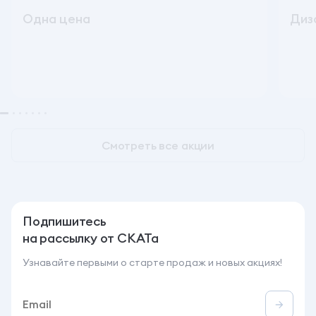
Одна цена
Диз
До 31.08.26
Талун
До 3
Смотреть все акции
Подпишитесь
на рассылку от СКАТа
Узнавайте первыми о старте продаж и новых акциях!