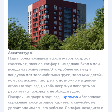
Архитектура
Наши проектировщики и архитекторы создают
красивые и, главное, комфортные здания. Вход в дом
всегда на уровне земли. Это удобнее лестниц и
пандусов для маломобильных групп, маленьких детей и
мам с колясками. Там, где это возможно, мы делаем
сквозные подъезды, чтобы напрямую попадать во
двор или на парковку, а не обходить дом.
Прозрачные двери в подъезд —
красиво
и безопасно:
окружение просматривается, и никто случайно не
ударит вас или вашего ребёнка. Домофон находится в