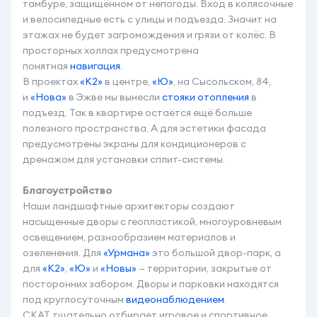
тамбуре, защищённом от непогоды. Вход в колясочные
и велосипедные есть с улицы и подъезда. Значит на
этажах не будет загромождения и грязи от колёс. В
просторных холлах предусмотрена
понятная
навигация
.
В проектах
«К2»
в центре,
«Ю»
, на Сысольском, 84,
и
«Нова»
в Эжве мы вынесли
стояки отопления
в
подъезд. Так в квартире остаётся ещё больше
полезного пространства. А для эстетики фасада
предусмотрены экраны для кондиционеров с
дренажом для установки сплит-системы.
Благоустройство
Наши ландшафтные архитекторы создают
насыщенные дворы с геопластикой, многоуровневым
освещением, разнообразием материалов и
озеленения. Для
«Урмана»
это большой двор-парк, а
для
«К2»
,
«Ю»
и
«Новы»
— территории, закрытые от
посторонних забором. Дворы и парковки находятся
под круглосуточным
видеонаблюдением
.
СКАТ тщательно отбирает игровое и спортивное