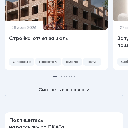
28 июля 2026
27 
Стройка: отчёт за июль
Зап
при
О проекте
Планета 9
Бьярма
Талун
Соб
Смотреть все новости
Подпишитесь
на рассылку от СКАТа