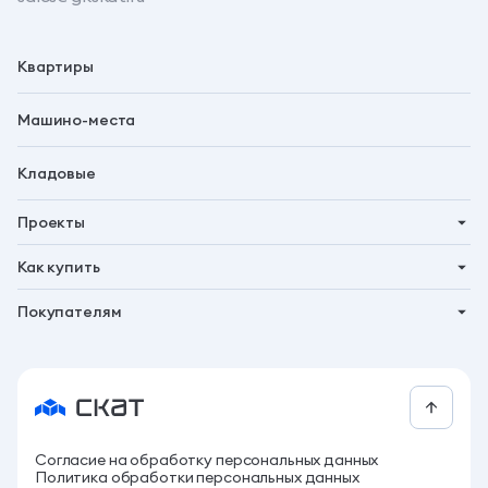
Квартиры
Машино-места
Кладовые
Проекты
Планета 9
Как купить
Символ
Ипотека
Покупателям
Бьярма
Трейд-ин
Акции
Талун
Господдержка
Новости
Рассрочка
Контакты
За свои
СКАТ бонус
Согласие на обработку персональных данных
Программа привилегий
Политика обработки персональных данных