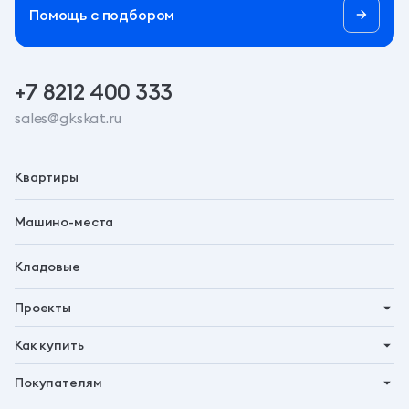
Помощь c подбором
+7 8212 400 333
sales@gkskat.ru
Квартиры
Машино-места
Кладовые
Проекты
Планета 9
Как купить
Символ
Ипотека
Покупателям
Бьярма
Трейд-ин
Акции