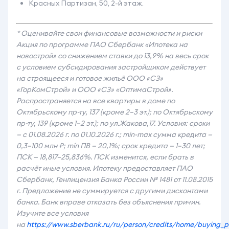
Красных Партизан, 50, 2-й этаж.
* Оценивайте свои финансовые возможности и риски
Акция по программе ПАО Сбербанк «Ипотека на
новострой» со снижением ставки до
13,9% на весь срок
с условием субсидирования застройщиком действует
на строящееся и готовое жильё ООО «СЗ»
«ГорКомСтрой» и ООО «СЗ» «ОптимаСтрой».
Распространяется на все квартиры в доме по
Октябрьскому пр-ту, 137 (кроме 2–3 эт.); по Октябрьскому
пр-ту, 139 (кроме 1–2 эт.); по ул.Жакова,17. Условия: сроки
— с 01.08.2026 г. по 01.10.2026 г.; min-max сумма кредита —
0,3–100 млн ₽; min ПВ — 20,1%; срок кредита — 1–30 лет;
ПСК — 18,817–25,836%. ПСК изменится, если брать в
расчёт иные условия. Ипотеку предоставляет ПАО
Сбербанк, Генлицензия Банка России № 1481 от 11.08.2015
г. Предложение не суммируется с другими дисконтами
банка. Банк вправе отказать без объяснения причин.
Изучите все условия
на
https://www.sberbank.ru/ru/person/credits/home/buying_p