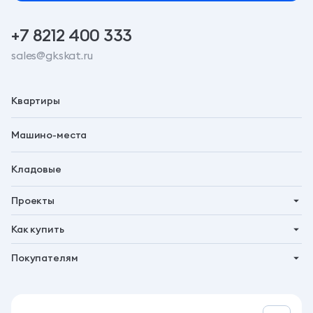
+7 8212 400 333
sales@gkskat.ru
Квартиры
Машино-места
Кладовые
Проекты
Планета 9
Как купить
Символ
Ипотека
Покупателям
Бьярма
Трейд-ин
Акции
Талун
Господдержка
Новости
Рассрочка