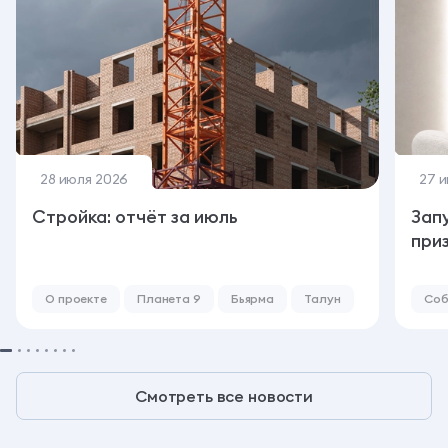
28 июля 2026
27 
Стройка: отчёт за июль
Зап
при
О проекте
Планета 9
Бьярма
Талун
Соб
Смотреть все новости