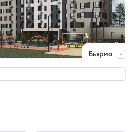
Бьярма
Сдан
ул. Жакова, 17
68 квартир
16 кладовых
Все
Ст
1
Смотреть пр