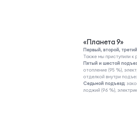
«Планета 9»
Первый, второй, трети
Также мы приступили к 
Пятый и шестой подъе
отопление (95 %), элек
отделкой внутри подъез
Седьмой подъезд
: зак
лоджий (96 %), электри