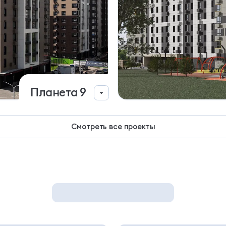
Планета 9
Сдан
Смотреть все проекты
Орбита, Октябрьский пр-т, 137 и 139
109 квартир
от 4.0 млн ₽
31 кладовая
от 240 000 ₽
Все
Ст
1
2
3 +
Другие новости
Смотреть проект