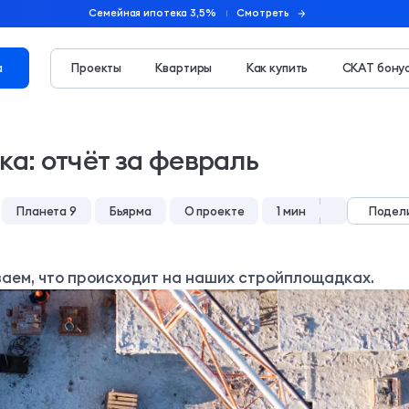
Семейная ипотека 3,5%
Смотреть
а
Проекты
Квартиры
Как купить
СКАТ бону
ка: отчёт за февраль
Планета 9
Бьярма
О проекте
1 мин
Подел
аем, что происходит на наших стройплощадках.