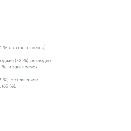
 74 % соответственно).
лоджии (72 %), разводим
5 %) и занимаемся
6 %), остеклением
 (85 %).