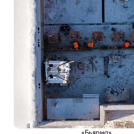
«Бьярма»