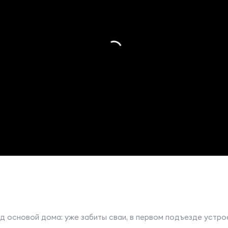
д основой дома: уже забиты сваи, в первом подъезде устро