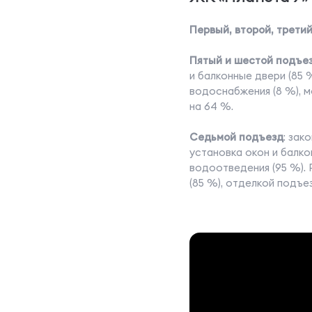
Первый, второй, трети
Пятый и шестой подъе
и балконные двери (85 %
водоснабжения (8 %), м
на 64 %.
Седьмой подъезд
: зак
установка окон и балко
водоотведения (95 %). 
(85 %), отделкой подъе