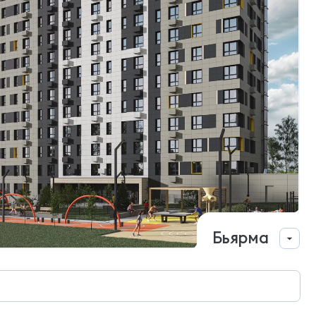
Бьярма
Сдан
ул. Жакова, 17
67 квартир