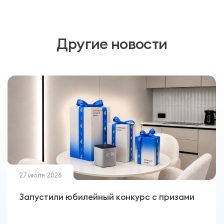
Все
Ст
1
2
3 +
Другие новости
Смотреть проект
27 июля 2026
Запустили юбилейный конкурс с призами