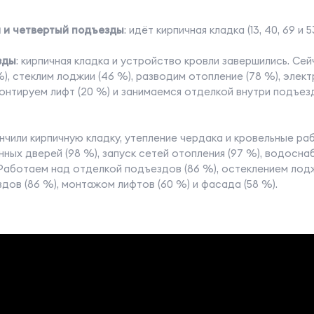
й и четвертый подъезды
: идёт кирпичная кладка (13, 40, 69 и
зды
: кирпичная кладка и устройство кровли завершились. Се
), стеклим лоджии (46 %), разводим отопление (78 %), электр
онтируем лифт (20 %) и занимаемся отделкой внутри подъезд
ончили кирпичную кладку, утепление чердака и кровельные ра
нных дверей (98 %), запуск сетей отопления (97 %), водосна
Работаем над отделкой подъездов (86 %), остеклением лодж
здов (86 %), монтажом лифтов (60 %) и фасада (58 %).