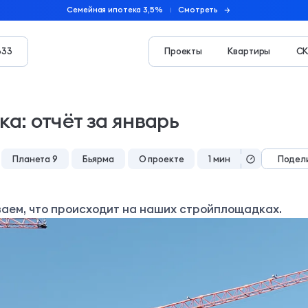
Семейная ипотека 3,5%
Смотреть
333
Проекты
Квартиры
СК
ка: отчёт за январь
Планета 9
Бьярма
О проекте
1 мин
Подел
аем, что происходит на наших стройплощадках.