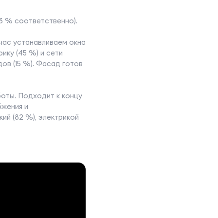
 53 % соответственно).
йчас устанавливаем окна
ику (45 %) и сети
ов (15 %). Фасад готов
боты. Подходит к концу
бжения и
ий (82 %), электрикой