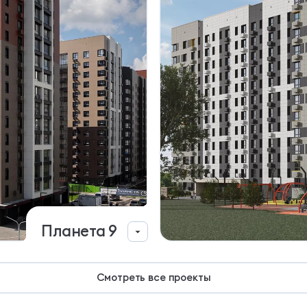
Планета 9
Сдан
Смотреть все проекты
Орбита, Октябрьский пр-т, 137 и 139
107 квартир
от 4.0 млн ₽