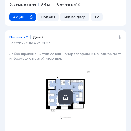
2-комнатная
66 м²
8 этаж из 14
Акция
Лоджия
Вид во двор
+2
Планета 9
Дом 2
Заселение до
4 кв. 2027
7 280 000 ₽
Забронирована. Оставьте ваш номер телефона и менеджер даст
информацию по этой квартире.