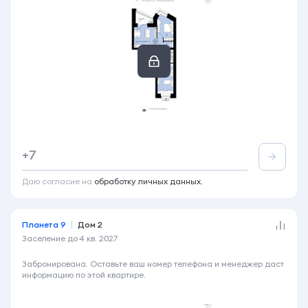
2-комнатная
66.3 м²
2 этаж из 14
+7
Акция
Лоджия
Вид во двор
+2
Даю согласие на
обработку личных данных.
Планета 9
Дом 2
Заселение до
4 кв. 2027
6 890 000 ₽
Забронирована. Оставьте ваш номер телефона и менеджер даст
информацию по этой квартире.