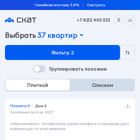
Семейная ипотека 3,5%
Смотреть
+7 8212 400 333
Подобрать квартиру по параметрам на сайте заст
Выбрать
37 квартир
Фильтр
2
Группировать похожие
Плиткой
Списком
Планета 9
Дом 2
Заселение до
4 кв. 2027
6 750 000 ₽
Забронирована. Оставьте ваш номер телефона и менеджер даст
информацию по этой квартире.