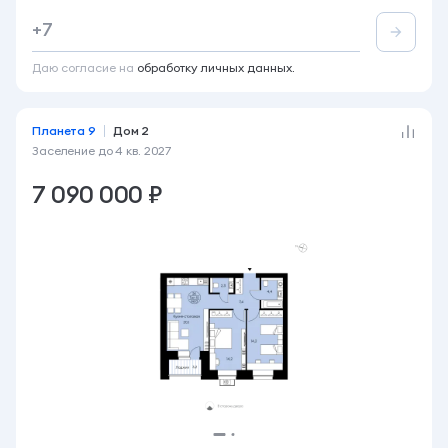
2-комнатная
66 м²
6 этаж из 14
+7
Акция
Лоджия
Вид во двор
+2
Даю согласие на
обработку личных данных.
Планета 9
Дом 2
Заселение до
4 кв. 2027
7 090 000 ₽