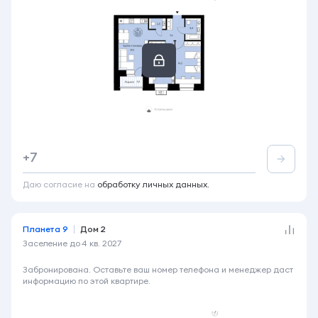
2-комнатная
66 м²
4 этаж из 14
+7
Акция
Лоджия
Вид во двор
+2
Даю согласие на
обработку личных данных.
Планета 9
Дом 2
Заселение до
4 кв. 2027
6 920 000 ₽
Забронирована. Оставьте ваш номер телефона и менеджер даст
информацию по этой квартире.