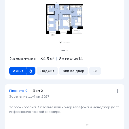
2-комнатная
64.3 м²
8 этаж из 14
Акция
Лоджия
Вид во двор
+2
Планета 9
Дом 2
Заселение до
4 кв. 2027
6 990 000 ₽
Забронирована. Оставьте ваш номер телефона и менеджер даст
информацию по этой квартире.