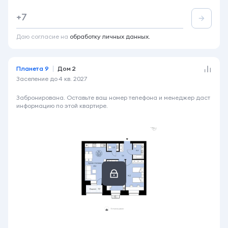
2-комнатная
63.7 м²
5 этаж из 14
+7
Акция
Лоджия
Вид во двор
+2
Даю согласие на
обработку личных данных.
Планета 9
Дом 2
Заселение до
4 кв. 2027
7 090 000 ₽
Забронирована. Оставьте ваш номер телефона и менеджер даст
информацию по этой квартире.