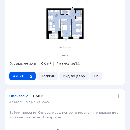
2-комнатная
66 м²
2 этаж из 14
Акция
Лоджия
Вид во двор
+2
Планета 9
Дом 2
Заселение до
4 кв. 2027
6 890 000 ₽
Забронирована. Оставьте ваш номер телефона и менеджер даст
информацию по этой квартире.