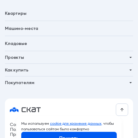
Квартиры
Машино-места
Кладовые
Проекты
Планета 9
Как купить
Символ
Ипотека
Покупателям
Бьярма
Трейд-ин
Акции
Талун
Господдержка
Новости
Рассрочка
Контакты
За свои
СКАТ бонус
Мы используем
cookie для хранения данных,
чтобы
Согласие на обработку персональных данных
Программа привилегий
Политика обработки персональных данных
пользоваться сайтом было комфортно
Архитектура жизни
Приложение 214 ФЗ