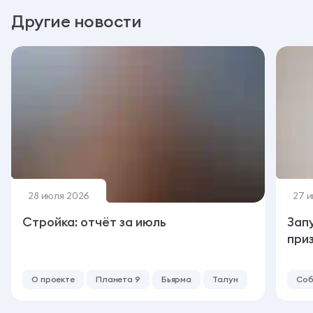
Другие новости
28 июля 2026
27 
Стройка: отчёт за июль
Зап
при
О проекте
Планета 9
Бьярма
Талун
Соб