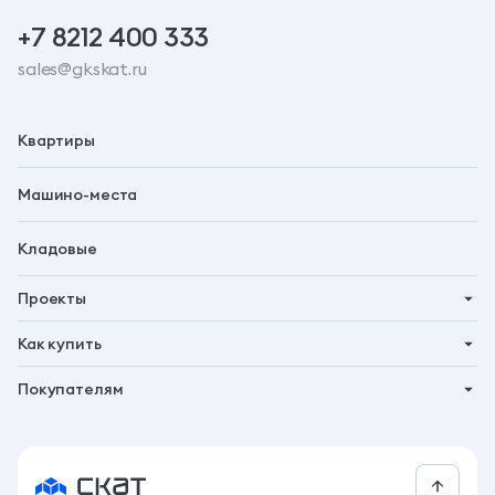
+7 8212 400 333
sales@gkskat.ru
Квартиры
Машино-места
Кладовые
Проекты
Планета 9
Как купить
Символ
Ипотека
Покупателям
Бьярма
Трейд-ин
Акции
Талун
Господдержка
Новости
Рассрочка
Контакты