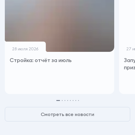
28 июля 2026
27 
Стройка: отчёт за июль
Зап
при
О проекте
Планета 9
Бьярма
Талун
Соб
Смотреть все новости