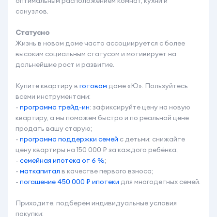
оптимальным расположением комнат, кухни и
санузлов.
Статусно
Жизнь в новом доме часто ассоциируется с более
высоким социальным статусом и мотивирует на
дальнейшие рост и развитие.
Купите квартиру в
готовом
доме «Ю». Пользуйтесь
всеми инструментами:
-
программа
трейд-ин
: зафиксируйте цену на новую
квартиру, а мы поможем быстро и по реальной цене
продать вашу старую;
-
программа поддержки семей
с детьми: снижайте
цену квартиры на 150 000 ₽ за каждого ребёнка;
-
семейная
ипотека от 6 %
;
-
маткапитал
в качестве первого взноса;
-
погашение
450 000 ₽ ипотеки
для многодетных семей.
Приходите, подберём индивидуальные условия
покупки: