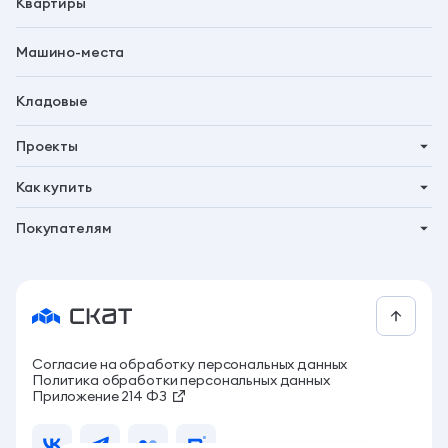
Квартиры
Машино-места
Кладовые
Проекты
Планета 9
Как купить
Символ
Ипотека
Покупателям
Бьярма
Трейд-ин
Акции
Талун
Господдержка
Новости
Рассрочка
Контакты
За свои
СКАТ бонус
Согласие на обработку персональных данных
Программа привилегий
Политика обработки персональных данных
Архитектура жизни
Приложение 214 ФЗ
Компания