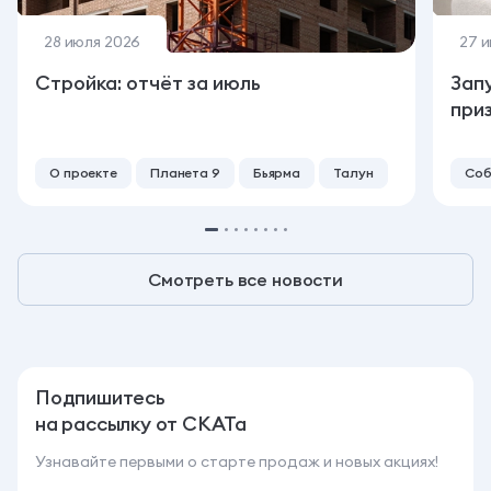
28 июля 2026
27 
Стройка: отчёт за июль
Зап
при
О проекте
Планета 9
Бьярма
Талун
Соб
Смотреть все новости
Подпишитесь
на рассылку от СКАТа
Узнавайте первыми о старте продаж и новых акциях!