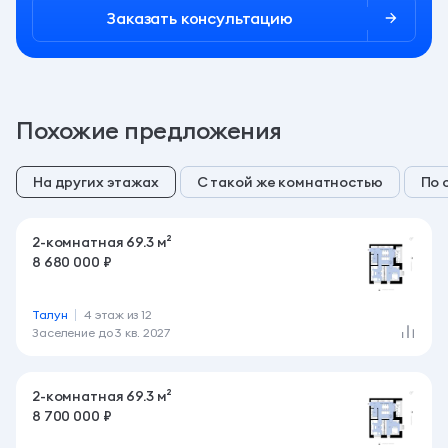
Заказать консультацию
Похожие предложения
На других этажах
С такой же комнатностью
По 
2-комнатная 69.3 м²
8 680 000 ₽
Талун
4 этаж из 12
Заселение до
3 кв. 2027
2-комнатная 69.3 м²
8 700 000 ₽