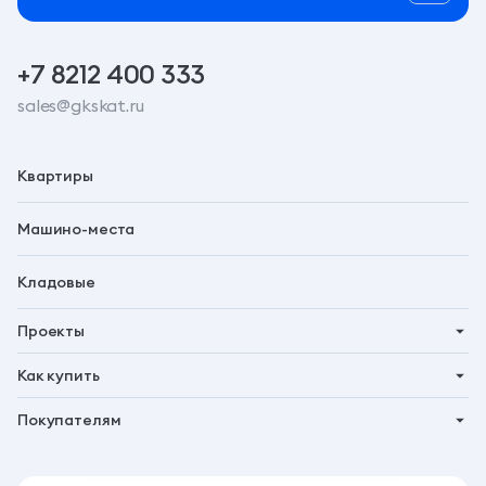
+7 8212 400 333
sales@gkskat.ru
Квартиры
Машино-места
Кладовые
Проекты
Планета 9
Как купить
Символ
Ипотека
Покупателям
Бьярма
Трейд-ин
Акции
Талун
Господдержка
Новости