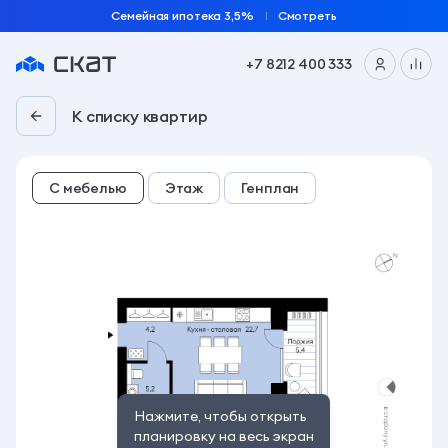
Семейная ипотека 3,5%
Смотреть
+7 8212 400 333
2-комн. 69.3 м² | «Талун» | 1 подъезд, 7 этаж
К списку квартир
С мебелью
Этаж
Генплан