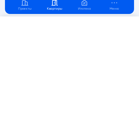
Проекты
Квартиры
Ипотека
Меню
Фильтр
Подпишитесь
на рассылку от СКАТа
Узнавайте первыми о старте продаж и новых акциях!
Нажимая на кнопку, вы принимаете
политику
конфиденциальности
и даете согласие на обработку
персональных данных
Напишите нам