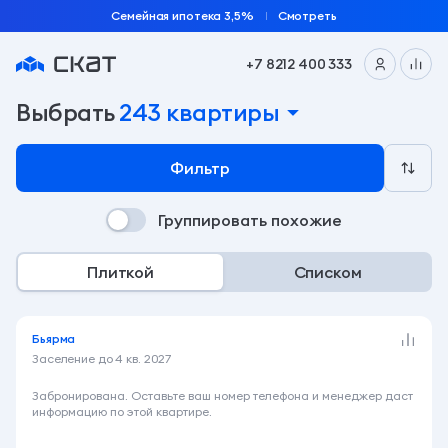
Семейная ипотека 3,5%
Смотреть
+7 8212 400 333
Подобрать квартиру по параметрам на сайте заст
Выбрать
243 квартиры
Фильтр
Группировать похожие
Плиткой
Списком
Бьярма
Заселение до
4 кв. 2027
3 480 000 ₽
Забронирована. Оставьте ваш номер телефона и менеджер даст
информацию по этой квартире.