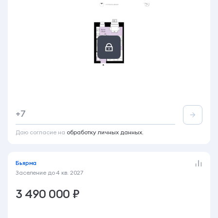
Студия
28.4 м²
9 этаж из 12
+7
Акция
Семейная ипотека 3,5%
Даю согласие на
обработку личных данных.
Бьярма
Заселение до
4 кв. 2027
3 490 000 ₽