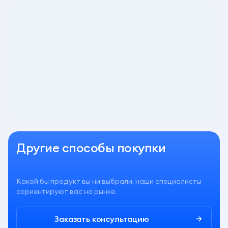
Платеж в месяц
Выгода в месяц
от 84 079 ₽/мес.
Нет
Переплата
Общая выгода
25 186 926 ₽
496%
Нет
Оставить заявку
Другие способы покупки
Какой бы продукт вы ни выбрали, наши специалисты
сориентируют вас на рынке.
Заказать консультацию