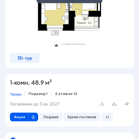
3D-тур
1-комн. 48.9 м²
Подъезд 1
2 этаж из 12
Талун
Заселение до
3 кв. 2027
Акция
Лоджия
Кухня-гостиная
+1