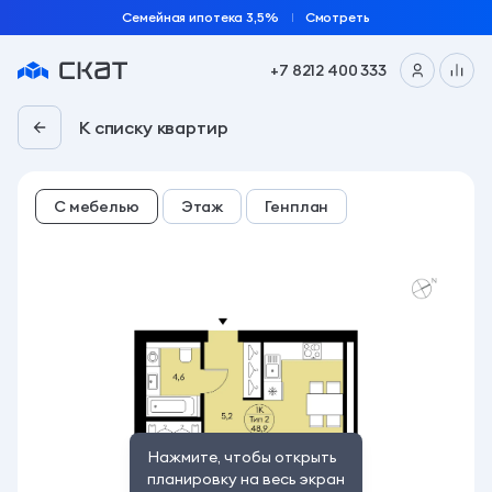
Семейная ипотека 3,5%
Смотреть
+7 8212 400 333
1-комн. 48.9 м² | «Талун» | 1 подъезд, 2 этаж
К списку квартир
С мебелью
Этаж
Генплан
Нажмите, чтобы открыть
планировку на весь экран