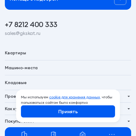
+7 8212 400 333
sales@gkskat.ru
Квартиры
Машино-места
Кладовые
Проекты
Мы используем
cookie для хранения данных,
чтобы
Планета 9
пользоваться сайтом было комфортно
Как купить
Символ
Принять
Ипотека
Покупателям
Бьярма
Трейд-ин
Акции
Талун
Господдержка
Новости