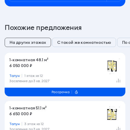
Похожие предложения
На других этажах
С такой же комнатностью
По 
1-комнатная 48.1 м²
6 050 000 ₽
Талун
1 этаж из 12
Заселение до
3 кв. 2027
Рассрочка
1-комнатная 51.1 м²
6 650 000 ₽
Талун
3 этаж из 12
Заселение до
3 кв. 2027