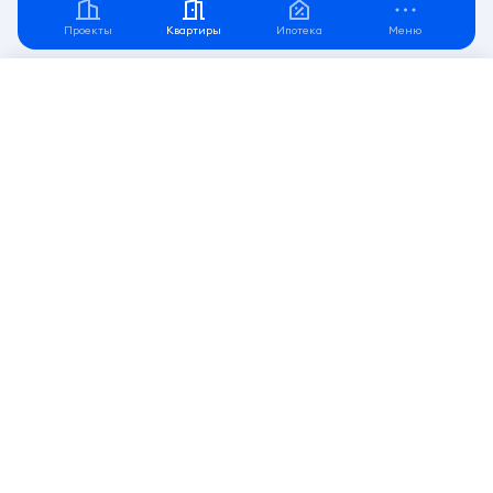
Проекты
Квартиры
Ипотека
Меню
Фильтр
Подпишитесь
на рассылку от СКАТа
Узнавайте первыми о старте продаж и новых акциях!
Нажимая на кнопку, вы принимаете
политику
конфиденциальности
и даете согласие на обработку
персональных данных
Напишите нам