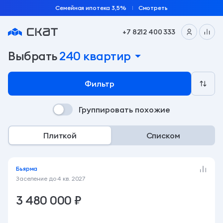
Семейная ипотека 3,5%
Смотреть
+7 8212 400 333
Подобрать квартиру по параметрам на сайте заст
Выбрать
240 квартир
Фильтр
Группировать похожие
Плиткой
Списком
Бьярма
Заселение до
4 кв. 2027
3 480 000 ₽