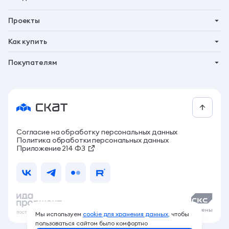
Покупателям
Бьярма
Трейд-ин
Акции
Талун
Господдержка
Новости
Рассрочка
Контакты
За свои
СКАТ бонус
Согласие на обработку персональных данных
Программа привилегий
Политика обработки персональных данных
Архитектура жизни
Приложение 214 ФЗ
Компания
Live стройка
Документы
Карьера
© ГКС, 2026. Все права защищены
построили сайт
Мы используем
cookie для хранения данных,
чтобы
пользоваться сайтом было комфортно