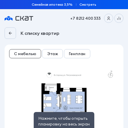
Семейная ипотека 3,5%
Смотреть
+7 8212 400 333
2-комн. 75.5 м² | «Планета 9» | 5 подъезд, 11 этаж
К списку квартир
С мебелью
Этаж
Генплан
Нажмите, чтобы открыть
планировку на весь экран