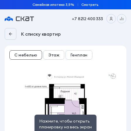
Семейная ипотека 3,5%
Смотреть
+7 8212 400 333
Студия 31.1 м² | «Планета 9» | 4 подъезд, 1 этаж
К списку квартир
С мебелью
Этаж
Генплан
Нажмите, чтобы открыть
планировку на весь экран