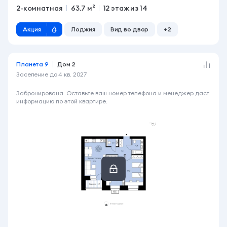
2-комнатная
63.7 м²
12 этаж из 14
Акция
Лоджия
Вид во двор
+2
Планета 9
Дом 2
Заселение до
4 кв. 2027
7 420 000 ₽
Забронирована. Оставьте ваш номер телефона и менеджер даст
информацию по этой квартире.