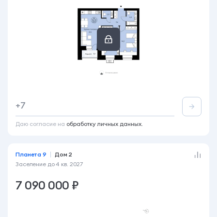
2-комнатная
66 м²
6 этаж из 14
+7
Акция
Лоджия
Вид во двор
+2
Даю согласие на
обработку личных данных.
Планета 9
Дом 2
Заселение до
4 кв. 2027
7 090 000 ₽