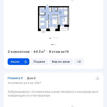
2-комнатная
64.3 м²
8 этаж из 14
Акция
Лоджия
Вид во двор
+2
Планета 9
Дом 2
Заселение до
4 кв. 2027
6 990 000 ₽
Забронирована. Оставьте ваш номер телефона и менеджер даст
информацию по этой квартире.