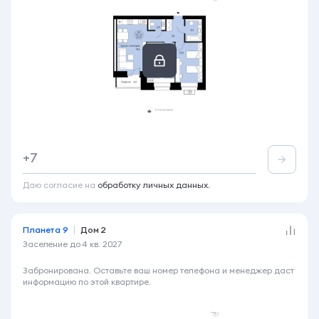
2-комнатная
64.3 м²
9 этаж из 14
+7
Акция
Лоджия
Вид во двор
+2
Даю согласие на
обработку личных данных.
Планета 9
Дом 2
Заселение до
4 кв. 2027
7 090 000 ₽
Забронирована. Оставьте ваш номер телефона и менеджер даст
информацию по этой квартире.