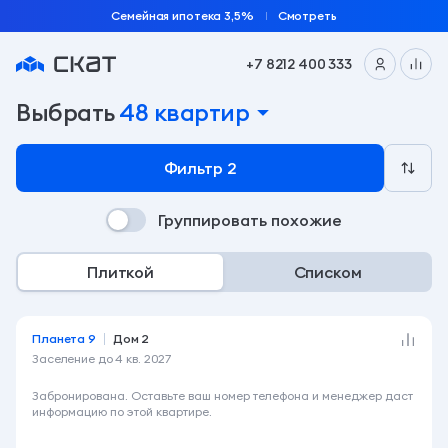
Семейная ипотека 3,5%
Смотреть
+7 8212 400 333
Подобрать квартиру по параметрам на сайте заст
Выбрать
48 квартир
Фильтр
2
Группировать похожие
Плиткой
Списком
Планета 9
Дом 2
Заселение до
4 кв. 2027
6 890 000 ₽
Забронирована. Оставьте ваш номер телефона и менеджер даст
информацию по этой квартире.