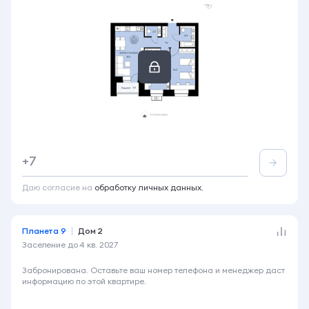
2-комнатная
66 м²
4 этаж из 14
+7
Акция
Лоджия
Вид во двор
+2
Даю согласие на
обработку личных данных.
Планета 9
Дом 2
Заселение до
4 кв. 2027
6 920 000 ₽
Забронирована. Оставьте ваш номер телефона и менеджер даст
информацию по этой квартире.