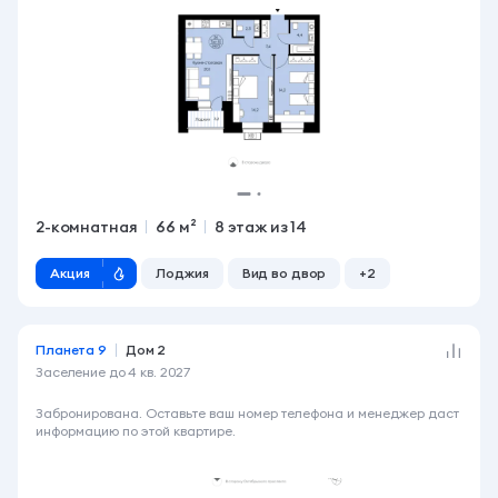
2-комнатная
66 м²
8 этаж из 14
Акция
Лоджия
Вид во двор
+2
Планета 9
Дом 2
Заселение до
4 кв. 2027
7 320 000 ₽
Забронирована. Оставьте ваш номер телефона и менеджер даст
информацию по этой квартире.